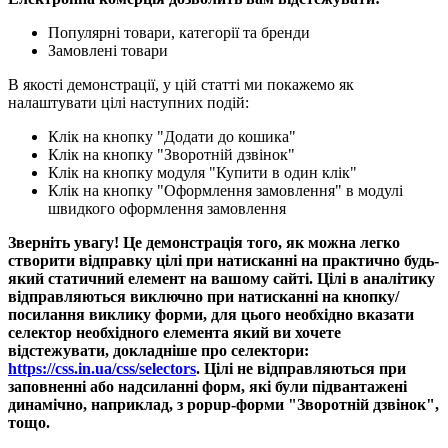
Популярні товари, категорії та бренди
Замовлені товари
В якості демонстрації, у цій статті ми покажемо як
налаштувати цілі наступних подій:
Клік на кнопку "Додати до кошика"
Клік на кнопку "Зворотній дзвінок"
Клік на кнопку модуля "Купити в один клік"
Клік на кнопку "Оформлення замовлення" в модулі
швидкого оформлення замовлення
Зверніть увагу! Це демонстрація того, як можна легко
створити відправку цілі при натисканні на практично будь-
який статичний елемент на вашому сайті. Цілі в аналітику
відправляються виключно при натисканні на кнопку/
посилання виклику форми, для цього необхідно вказати
селектор необхідного елемента який ви хочете
відстежувати, докладніше про селектори:
https://css.in.ua/css/selectors
. Цілі не відправляються при
заповненні або надсиланні форм, які були підвантажені
динамічно, наприклад, з popup-форми "Зворотній дзвінок",
тощо.