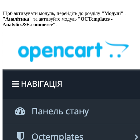
Щоб активувати модуль, перейдіть до розділу
"Модулі" -
"Аналітика"
та активуйте модуль
"OCTemplates -
Analytics&E-commerce"
.