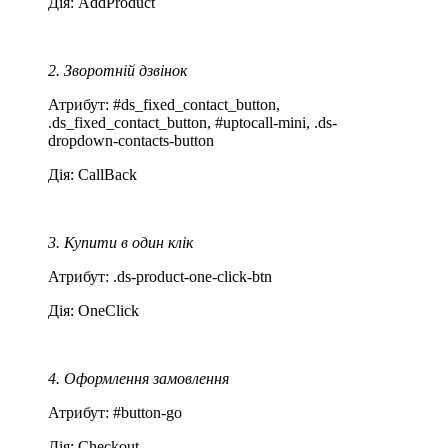
Дія: AddProduct
2. Зворотній дзвінок
Атрибут: #ds_fixed_contact_button,
.ds_fixed_contact_button, #uptocall-mini, .ds-
dropdown-contacts-button
Дія: CallBack
3. Купити в один клік
Атрибут: .ds-product-one-click-btn
Дія: OneClick
4. Оформлення замовлення
Атрибут: #button-go
Дія: Checkout