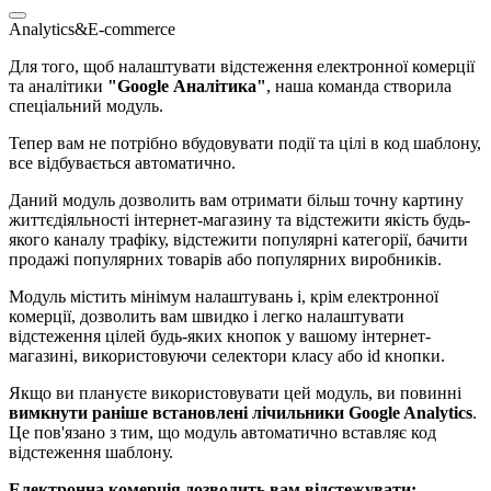
Analytics&E-commerce
Для того, щоб налаштувати відстеження електронної комерції
та аналітики
"Google Аналітика"
, наша команда створила
спеціальний модуль.
Тепер вам не потрібно вбудовувати події та цілі в код шаблону,
все відбувається автоматично.
Даний модуль дозволить вам отримати більш точну картину
життєдіяльності інтернет-магазину та відстежити якість будь-
якого каналу трафіку, відстежити популярні категорії, бачити
продажі популярних товарів або популярних виробників.
Модуль містить мінімум налаштувань і, крім електронної
комерції, дозволить вам швидко і легко налаштувати
відстеження цілей будь-яких кнопок у вашому інтернет-
магазині, використовуючи селектори класу або id кнопки.
Якщо ви плануєте використовувати цей модуль, ви повинні
вимкнути раніше встановлені лічильники Google Analytics
.
Це пов'язано з тим, що модуль автоматично вставляє код
відстеження шаблону.
Електронна комерція дозволить вам відстежувати:​