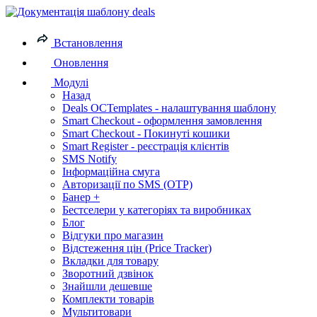
Встановлення
Оновлення
Модулі
Назад
Deals OCTemplates - налаштування шаблону
Smart Checkout - оформлення замовлення
Smart Checkout - Покинуті кошики
Smart Register - реєстрація клієнтів
SMS Notify
Інформаційна смуга
Авторизації по SMS (OTP)
Банер +
Бестселери у категоріях та виробниках
Блог
Відгуки про магазин
Відстеження цін (Price Tracker)
Вкладки для товару
Зворотний дзвінок
Знайшли дешевше
Комплекти товарів
Мультитовари