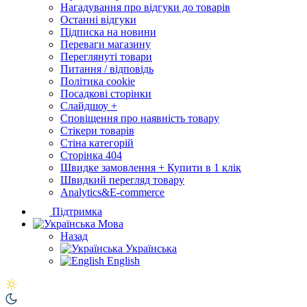
Нагадування про відгуки до товарів
Останні відгуки
Підписка на новини
Переваги магазину
Переглянуті товари
Питання / відповідь
Політика cookie
Посадкові сторінки
Слайдшоу +
Сповіщення про наявність товару
Стікери товарів
Стіна категорій
Сторінка 404
Швидке замовлення + Купити в 1 клік
Швидкий перегляд товару
Analytics&E-commerce
Підтримка
Мова
Назад
Українська
English