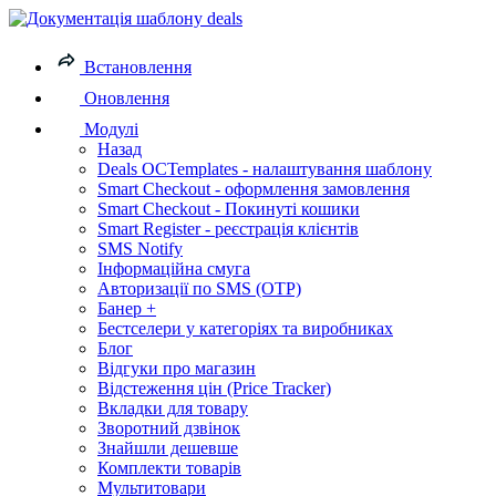
Встановлення
Оновлення
Модулі
Назад
Deals OCTemplates - налаштування шаблону
Smart Checkout - оформлення замовлення
Smart Checkout - Покинуті кошики
Smart Register - реєстрація клієнтів
SMS Notify
Інформаційна смуга
Авторизації по SMS (OTP)
Банер +
Бестселери у категоріях та виробниках
Блог
Відгуки про магазин
Відстеження цін (Price Tracker)
Вкладки для товару
Зворотний дзвінок
Знайшли дешевше
Комплекти товарів
Мультитовари