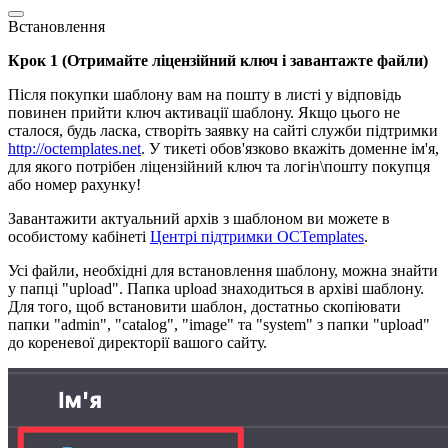
Встановлення
Крок 1 (Отримайте ліцензійний ключ і завантажте файли)
Після покупки шаблону вам на пошту в листі у відповідь
повинен прийти ключ активації шаблону. Якщо цього не
сталося, будь ласка, створіть заявку на сайті служби підтримки
http://octemplates.net
. У тикеті обов'язково вкажіть доменне ім'я,
для якого потрібен ліцензійний ключ та логін\пошту покупця
або номер рахунку!
Завантажити актуальний архів з шаблоном ви можете в
особистому кабінеті
Центрі підтримки OCTemplates
.
Усі файли, необхідні для встановлення шаблону, можна знайти
у папці "upload". Папка upload знаходиться в архіві шаблону.
Для того, щоб встановити шаблон, достатньо скопіювати
папки "admin", "catalog", "image" та "system" з папки "upload"
до кореневої директорії вашого сайту.