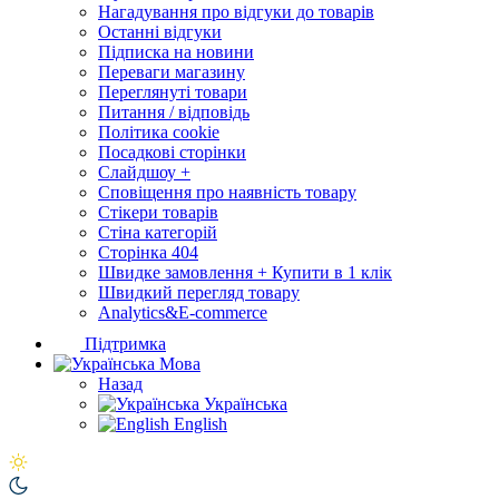
Нагадування про відгуки до товарів
Останні відгуки
Підписка на новини
Переваги магазину
Переглянуті товари
Питання / відповідь
Політика cookie
Посадкові сторінки
Слайдшоу +
Сповіщення про наявність товару
Стікери товарів
Стіна категорій
Сторінка 404
Швидке замовлення + Купити в 1 клік
Швидкий перегляд товару
Analytics&E-commerce
Підтримка
Мова
Назад
Українська
English