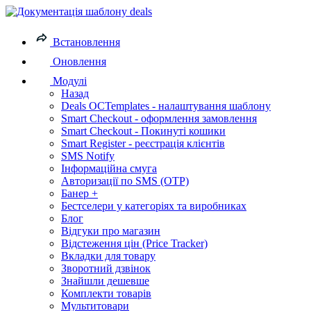
Встановлення
Оновлення
Модулі
Назад
Deals OCTemplates - налаштування шаблону
Smart Checkout - оформлення замовлення
Smart Checkout - Покинуті кошики
Smart Register - реєстрація клієнтів
SMS Notify
Інформаційна смуга
Авторизації по SMS (OTP)
Банер +
Бестселери у категоріях та виробниках
Блог
Відгуки про магазин
Відстеження цін (Price Tracker)
Вкладки для товару
Зворотний дзвінок
Знайшли дешевше
Комплекти товарів
Мультитовари