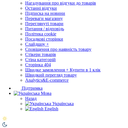
Нагадування про відгуки до товарів
Останні відгуки
Підписка на новини
Переваги магазину
Переглянуті товари
Питання / відповідь
Політика cookie
Посадкові сторінки
Слайдшоу +
Сповіщення про наявність товару
Стікери товарів
Стіна категорій
Сторінка 404
Швидке замовлення + Купити в 1 клік
Швидкий перегляд товару
Analytics&E-commerce
Підтримка
Мова
Назад
Українська
English