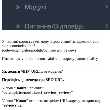
У частині користувача модуль доступний за адресою:
your-
store.com
/index.php?
route=octemplates/module/oct_sreview_reviews
Посилання your-store.com змініть на адресу вашого сайту.
Як додати ЧПУ-URL для модуля?​
Перейдіть до менеджера SEO URL.​
У полі
"Запит"
впишіть:
"
octemplates/module/oct_sreview_reviews
"
У полі
"Ключ"
впишіть потрібну URL-адресу, наприклад:
"
reviews-ua
"