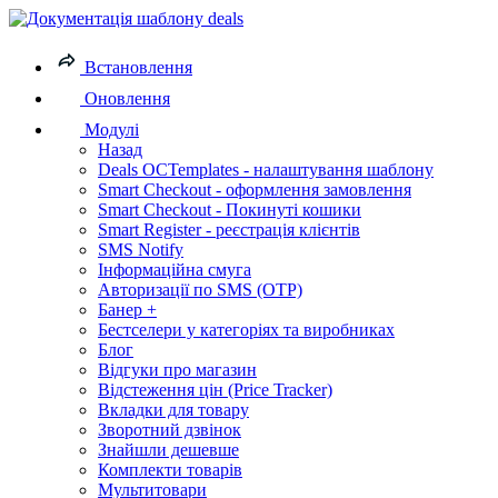
Встановлення
Оновлення
Модулі
Назад
Deals OCTemplates - налаштування шаблону
Smart Checkout - оформлення замовлення
Smart Checkout - Покинуті кошики
Smart Register - реєстрація клієнтів
SMS Notify
Інформаційна смуга
Авторизації по SMS (OTP)
Банер +
Бестселери у категоріях та виробниках
Блог
Відгуки про магазин
Відстеження цін (Price Tracker)
Вкладки для товару
Зворотний дзвінок
Знайшли дешевше
Комплекти товарів
Мультитовари