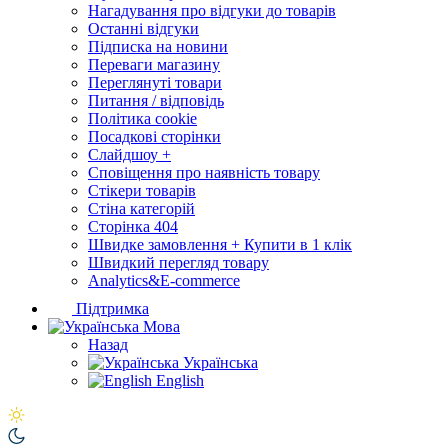
Нагадування про відгуки до товарів
Останні відгуки
Підписка на новини
Переваги магазину
Переглянуті товари
Питання / відповідь
Політика cookie
Посадкові сторінки
Слайдшоу +
Сповіщення про наявність товару
Стікери товарів
Стіна категорій
Сторінка 404
Швидке замовлення + Купити в 1 клік
Швидкий перегляд товару
Analytics&E-commerce
Підтримка
Мова
Назад
Українська
English