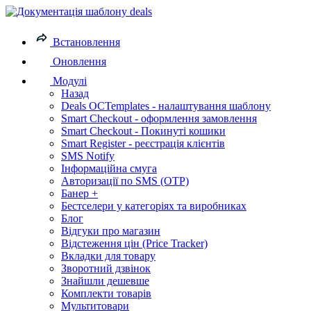
Встановлення
Оновлення
Модулі
Назад
Deals OCTemplates - налаштування шаблону
Smart Checkout - оформлення замовлення
Smart Checkout - Покинуті кошики
Smart Register - реєстрація клієнтів
SMS Notify
Інформаційна смуга
Авторизації по SMS (OTP)
Банер +
Бестселери у категоріях та виробниках
Блог
Відгуки про магазин
Відстеження цін (Price Tracker)
Вкладки для товару
Зворотний дзвінок
Знайшли дешевше
Комплекти товарів
Мультитовари