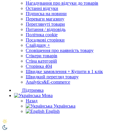
Нагадування про відгуки до товарів
Останні відгуки
Підписка на новини
Переваги магазину
Переглянуті товари
Питання / відповідь
Політика cookie
Посадкові сторінки
Слайдшоу +
Сповіщення про наявність товару
Стікери товарів
Стіна категорій
Сторінка 404
Швидке замовлення + Купити в 1 клік
Швидкий перегляд товару
Analytics&E-commerce
Підтримка
Мова
Назад
Українська
English